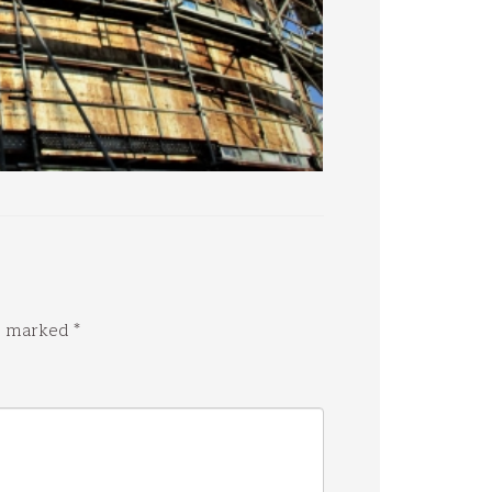
re marked
*