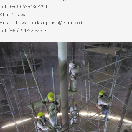
Tel : (+66) 63-036-2944
Khun Thawat
Email: thawat.rerksinprasit@t-cmt.co.th
Tel: (+66) 94-221-2617