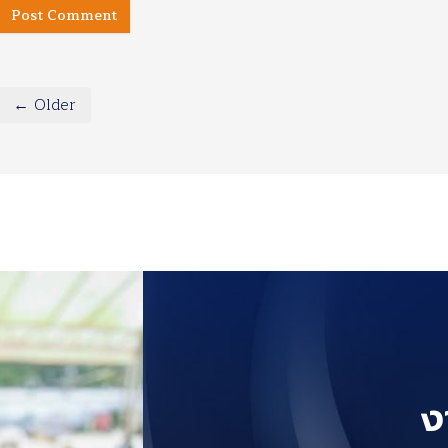
← Older
ง