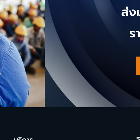
ส่
ร
บริการ
ล